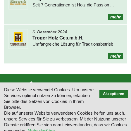
Seit 7 Generationen ist Holz die Passion ...
mehr
6. Dezember 2024
Troger Holz Ges.m.b.H.
Umfangreiche Lösung für Traditionsbetrieb
mehr
Diese Website verwendet Cookies. Um unsere
Akzeptieren
Services optimal nutzen zu können, erlauben
Sie bitte das Setzen von Cookies in Ihrem
INFO-DATA GmbH, Weigunystraße 2/13, A-4040 Linz, Österreich, T: +43 5
05944, E-Mail: office(@)infodata.at
Browser.
Die auf unserer Website verwendeten Cookies helfen uns auch,
unsere Services für Sie zu verbessern. Mit der Nutzung unserer
Kontakt
Impressum
Inhaltsverzeichnis
Datenschutz
AGB
Dienste erklären Sie sich damit einverstanden, dass wir Cookies
verwenden.
Mehr darüber