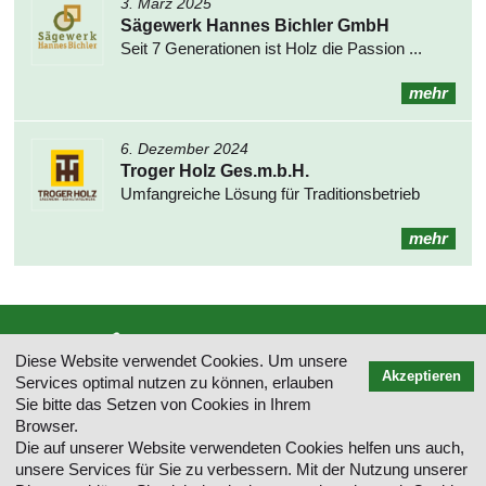
3. März 2025
Sägewerk Hannes Bichler GmbH
Seit 7 Generationen ist Holz die Passion ...
mehr
6. Dezember 2024
Troger Holz Ges.m.b.H.
Umfangreiche Lösung für Traditionsbetrieb
mehr
Diese Website verwendet Cookies. Um unsere
Akzeptieren
Services optimal nutzen zu können, erlauben
Sie bitte das Setzen von Cookies in Ihrem
INFO-DATA GmbH, Weigunystraße 2/13, A-4040 Linz, Österreich, T: +43 5
Browser.
05944, E-Mail: office(@)infodata.at
Die auf unserer Website verwendeten Cookies helfen uns auch,
unsere Services für Sie zu verbessern. Mit der Nutzung unserer
Kontakt
Impressum
Inhaltsverzeichnis
Datenschutz
AGB